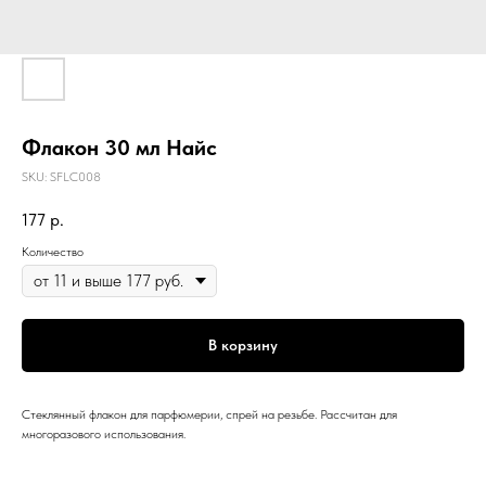
Флакон 30 мл Найс
SKU:
SFLC008
177
р.
Количество
В корзину
Стеклянный флакон для парфюмерии, спрей на резьбе. Рассчитан для
многоразового использования.