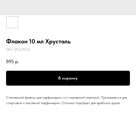
Флакон 10 мл Хрусталь
SKU:
SFLC0014
895
р.
В корзину
Стеклянный флакон для парфюмерии, со стеклянной палочкой. Применяется для
спиртовой и масляной парфюмерии. Отлично подойдет для арабских духов