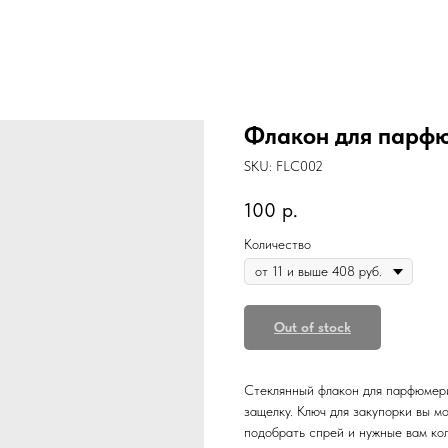
Флакон для парфю
SKU:
FLC002
100
р.
Количество
Out of stock
Стеклянный флакон для парфюмерии
защелку. Ключ для закупорки вы м
подобрать спрей и нужные вам кол