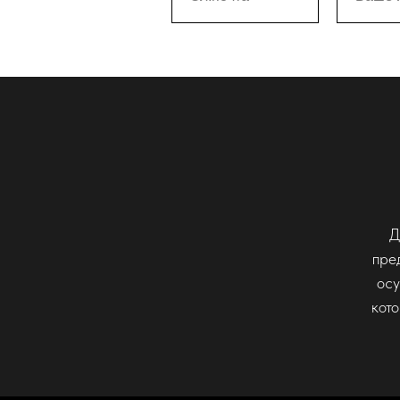
Д
пре
осу
кот