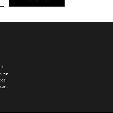
мы
к же
ров,
ами-