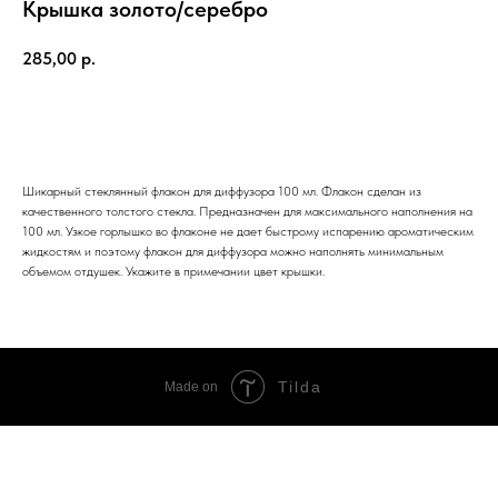
Крышка золото/серебро
285,00
р.
В КОРЗИНУ
Шикарный стеклянный флакон для диффузора 100 мл. Флакон сделан из
качественного толстого стекла. Предназначен для максимального наполнения на
100 мл. Узкое горлышко во флаконе не дает быстрому испарению ароматическим
жидкостям и поэтому флакон для диффузора можно наполнять минимальным
объемом отдушек. Укажите в примечании цвет крышки.
Tilda
Made on