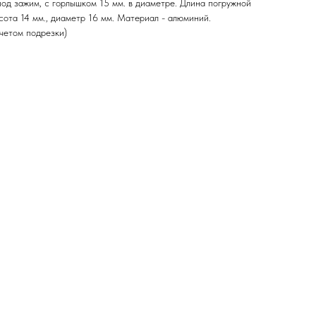
од зажим, с горлышком 15 мм. в диаметре. Длина погружной
ысота 14 мм., диаметр 16 мм. Материал - алюминий.
четом подрезки)