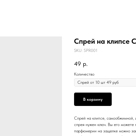
Спрей на клипсе С
SKU:
SPR001
49
р.
Количество
В корзину
Спрей на клипсе, самообжимной, ц
спрея нужен ключ. Вы его можете 
парфюмерии на защелке можно за